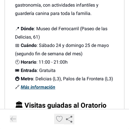
gastronomía, con actividades infantiles y
guardería canina para toda la familia.
📍
Dónde
: Museo del Ferrocarril (Paseo de las
Delicias, 61)
📅
Cuándo
: Sábado 24 y domingo 25 de mayo
(segundo fin de semana del mes)
🕙
Horario
: 11:00 - 21:00h
🎟️
Entrada
: Gratuita
🚇
Metro
: Delicias (L3), Palos de la Frontera (L3)
🔗
Más información
🏛️ Visitas guiadas al Oratorio
de la Casa de la Villa