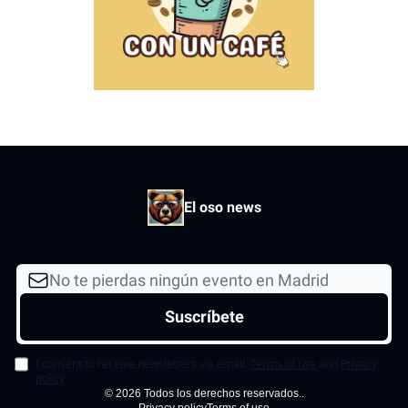
El oso news
I consent to receive newsletters via email.
Terms of use
and
Privacy
policy
.
© 2026 Todos los derechos reservados..