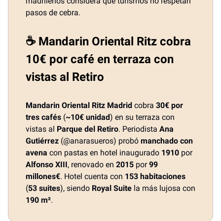
madrileños considera que turismos no respetan
pasos de cebra.
☕ Mandarin Oriental Ritz cobra
10€ por café en terraza con
vistas al Retiro
Mandarin Oriental Ritz Madrid
cobra
30€ por
tres cafés
(
~10€ unidad
) en su terraza con
vistas al
Parque del Retiro
. Periodista
Ana
Gutiérrez
(@anarasueros) probó
manchado con
avena
con pastas en hotel inaugurado
1910
por
Alfonso XIII
, renovado en
2015
por
99
millones€
. Hotel cuenta con
153 habitaciones
(
53 suites
), siendo
Royal Suite
la más lujosa con
190 m²
.