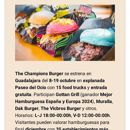
The Champions Burger
se estrena en
Guadalajara
del
8-19 octubre
en
explanada
Paseo del Ocio
con
15 food trucks
y
entrada
gratuita
. Participan
Gottan Grill
(ganador
Mejor
Hamburguesa España y Europa 2024
),
Muralla
,
Dak Burger
,
The Vicbros Burger
y otros.
Horarios:
L-J 18:00-00:00h
,
V-D 12:00-00:00h
.
Visitantes pueden valorar hamburguesas para
final
diciembre
con
35 establecimientos más