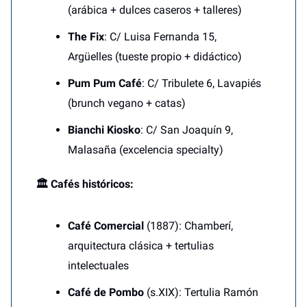
(arábica + dulces caseros + talleres)
The Fix
: C/ Luisa Fernanda 15,
Argüelles (tueste propio + didáctico)
Pum Pum Café
: C/ Tribulete 6, Lavapiés
(brunch vegano + catas)
Bianchi Kiosko
: C/ San Joaquín 9,
Malasaña (excelencia specialty)
🏛️ Cafés históricos:
Café Comercial
(1887): Chamberí,
arquitectura clásica + tertulias
intelectuales
Café de Pombo
(s.XIX): Tertulia Ramón