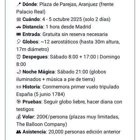
📍
Dónde
: Plaza de Parejas, Aranjuez (frente
Palacio Real)
📅
Cuándo
: 4 - 5 octubre 2025 (solo 2 días)
🚗
Distancia
: 1 hora desde Madrid
🎟️
Entrada
: Gratuita sin reserva necesaria
🎈
Globos
: ~12 aerostáticos (hasta 30m altura,
17m diámetro)
⏰
Despegues
: Sábado 8:00 + 17:00 | Domingo
8:00
🌙
Noche Mágica
: Sábado 21:00 (globos
iluminados + música a pie de tierra)
📜
Historia
: Conmemora primer vuelo tripulado
España (5 junio 1784)
🎯
Pruebas
: Seguir globo liebre, hacer diana con
testigos
💰
Volar
: 200€/persona (plazas muy limitadas,
The Balloon Company)
👥
Asistencia
: 20,000 personas edición anterior