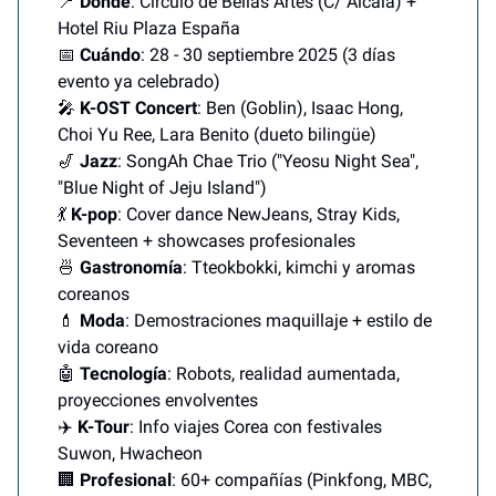
📍
Dónde
: Círculo de Bellas Artes (C/ Alcalá) +
Hotel Riu Plaza España
📅
Cuándo
: 28 - 30 septiembre 2025 (3 días
evento ya celebrado)
🎤
K-OST Concert
: Ben (Goblin), Isaac Hong,
Choi Yu Ree, Lara Benito (dueto bilingüe)
🎷
Jazz
: SongAh Chae Trio ("Yeosu Night Sea",
"Blue Night of Jeju Island")
💃
K-pop
: Cover dance NewJeans, Stray Kids,
Seventeen + showcases profesionales
🍜
Gastronomía
: Tteokbokki, kimchi y aromas
coreanos
💄
Moda
: Demostraciones maquillaje + estilo de
vida coreano
🤖
Tecnología
: Robots, realidad aumentada,
proyecciones envolventes
✈️
K-Tour
: Info viajes Corea con festivales
Suwon, Hwacheon
🏢
Profesional
: 60+ compañías (Pinkfong, MBC,