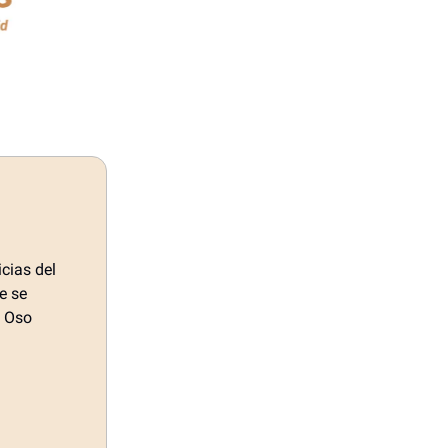
cias del
e se
l Oso