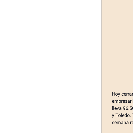
Hoy cerra
empresari
lleva 96.
y Toledo.
semana re