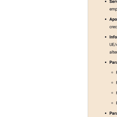
Serv
emp
Apo
crec
Inf
UE/
alte
Par
Par