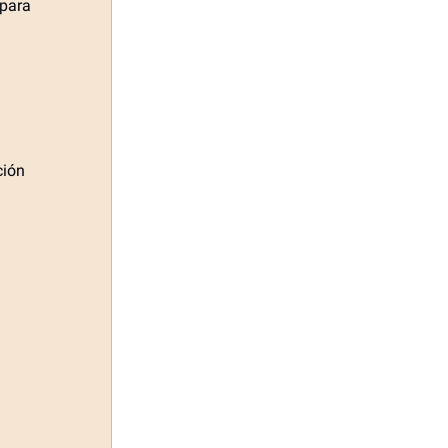
para
ción