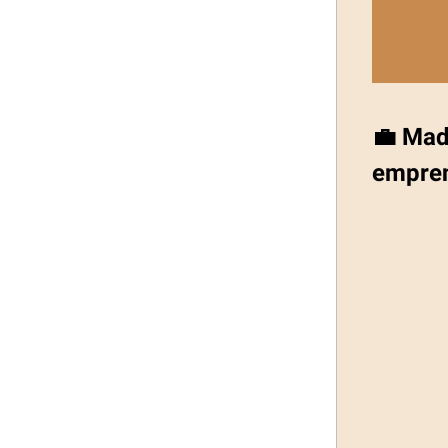
💼 Mad
empre