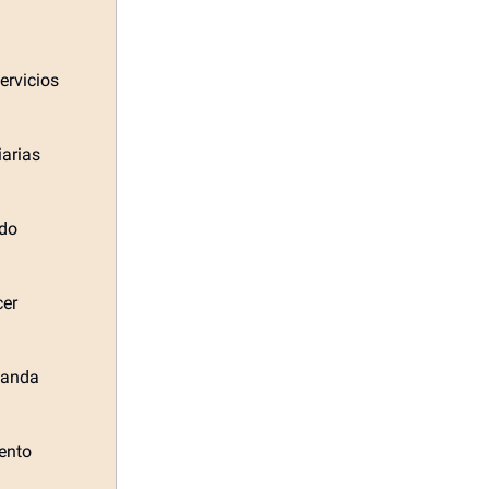
ervicios
iarias
ado
cer
panda
ento