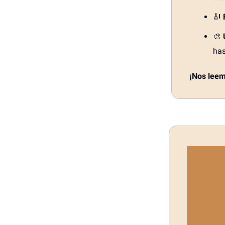
🎻
🎨
ha
¡Nos leem