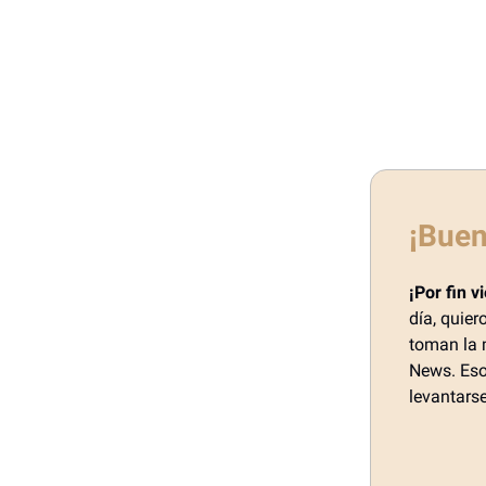
¡Buen
¡Por fin v
día, quie
toman la 
News. Eso
levantarse