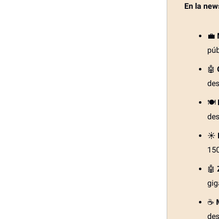
En la new
💼
púb
🤖
des
🍽️
des
☀️
150
🤖
gig
☕
des