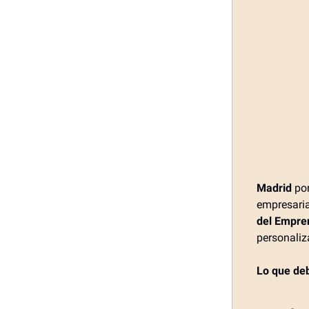
Madrid
pon
empresaria
del Empre
personali
Lo que de