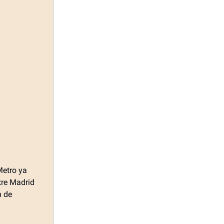
Metro ya
tre Madrid
n de