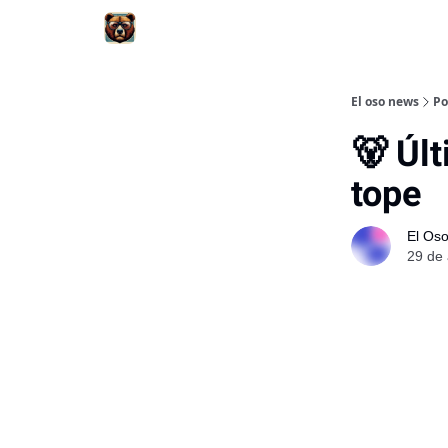
El oso news
Po
🐻 Úl
tope
El Os
29 de 