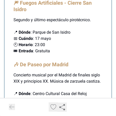
🎆 Fuegos Artificiales - Cierre San
Isidro
Segundo y último espectáculo pirotécnico.
📍
Dónde
: Parque de San Isidro
📅
Cuándo
: 17 mayo
🕙
Horario
: 23:00
🎟️
Entrada
: Gratuita
🎶 De Paseo por Madrid
Concierto musical por el Madrid de finales siglo
XIX y principios XX. Música de zarzuela castiza.
📍
Dónde
: Centro Cultural Casa del Reloj
📅
Cuándo
: 17 mayo
🕙
Horario
: 12:00
🎟️
Entrada
: Gratuita