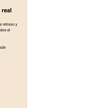
 real
a retraso y
bre el
esde