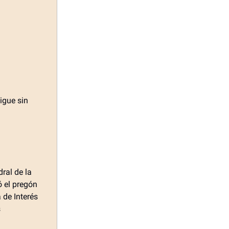
igue sin
ral de la
 el pregón
 de Interés
s