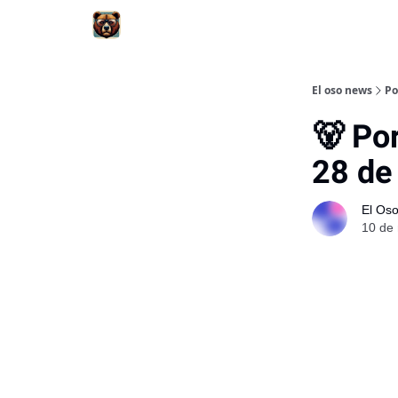
El oso news
Po
🐻 Por
28 de
El Os
10 de 