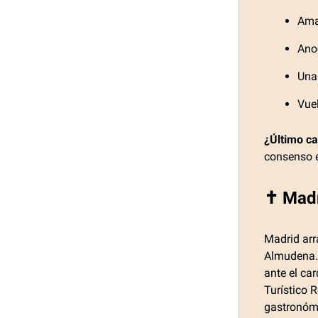
Ama
Ano
Una
Vuel
¿Último c
consenso e
✝️ Mad
Madrid arr
Almudena.
ante el ca
Turístico R
gastronómi