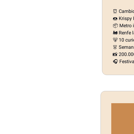
⏰ Cambio 
🍩 Krispy
📦 Metro i
🚂 Renfe l
🐻 10 cur
👗 Semana
📸 200.000
🎧 Festiv