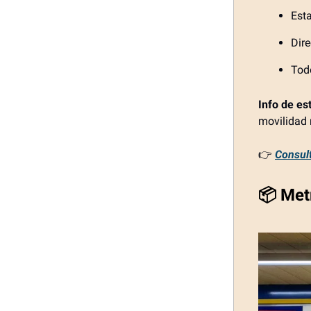
Est
Dire
Tod
Info de es
movilidad 
👉
Consult
📦 Metr