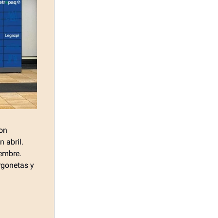
con
 abril.
embre.
rgonetas y