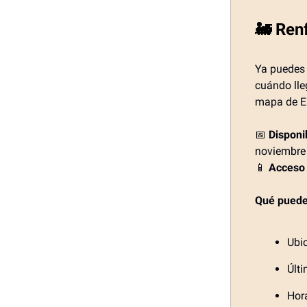
🚂 Renf
Ya puedes 
cuándo lle
mapa de E
📅
Disponi
noviembre
📱
Acceso 
Qué puede
Ubic
Últ
Hor