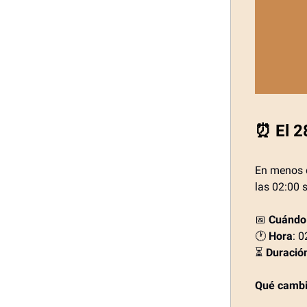
⏰ El 2
En menos d
las 02:00 
📅
Cuándo
🕐
Hora
: 
⏳
Duració
Qué cambi