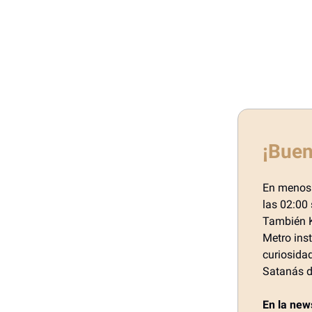
¡Buen
En menos 
las 02:00 
También K
Metro inst
curiosida
Satanás d
En la new