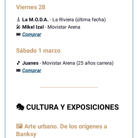
Viernes 28
🎸
La M.O.D.A.
- La Riviera (última fecha)
🎤
Mikel Izal
- Movistar Arena
🎟️
Comprar
Sábado 1 marzo
🎵
Juanes
- Movistar Arena (25 años carrera)
🎟️
Comprar
🎭 CULTURA Y EXPOSICIONES
🖼️ Arte urbano. De los orígenes a
Banksy