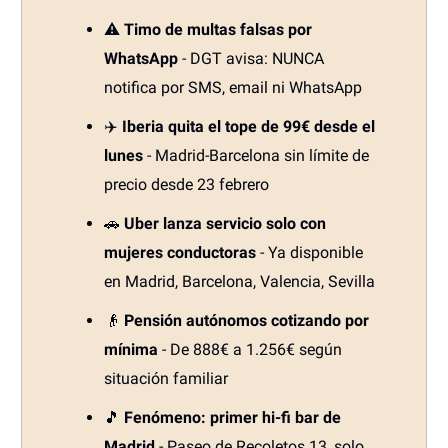
⚠️
Timo de multas falsas por
WhatsApp
- DGT avisa: NUNCA
notifica por SMS, email ni WhatsApp
✈️
Iberia quita el tope de 99€ desde el
lunes
- Madrid-Barcelona sin límite de
precio desde 23 febrero
🚗
Uber lanza servicio solo con
mujeres conductoras
- Ya disponible
en Madrid, Barcelona, Valencia, Sevilla
👴
Pensión autónomos cotizando por
mínima
- De 888€ a 1.256€ según
situación familiar
🎵
Fenómeno: primer hi-fi bar de
Madrid
- Paseo de Recoletos 13, solo