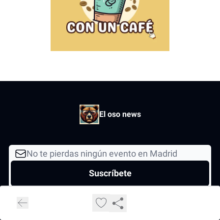
El oso news
I consent to receive newsletters via email.
Terms of use
and
Privacy
policy
.
© 2026 Todos los derechos reservados..