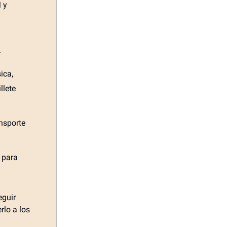
M y
r
ica,
llete
ansporte
 para
eguir
rlo a los