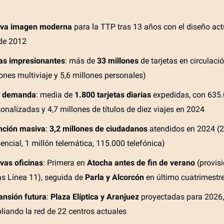
va imagen moderna
para la TTP tras 13 años con el diseño act
de 2012
ras impresionantes
: más de
33 millones
de tarjetas en circulaci
ones multiviaje y 5,6 millones personales)
a demanda
: media de
1.800 tarjetas diarias
expedidas, con 635
onalizadas y 4,7 millones de títulos de diez viajes en 2024
nción masiva
:
3,2 millones de ciudadanos
atendidos en 2024 (2
encial, 1 millón telemática, 115.000 telefónica)
vas oficinas
: Primera en
Atocha antes de fin de verano
(provisi
as Línea 11), seguida de
Parla y Alcorcón
en último cuatrimestr
ansión futura
:
Plaza Elíptica y Aranjuez
proyectadas para 2026,
iando la red de 22 centros actuales