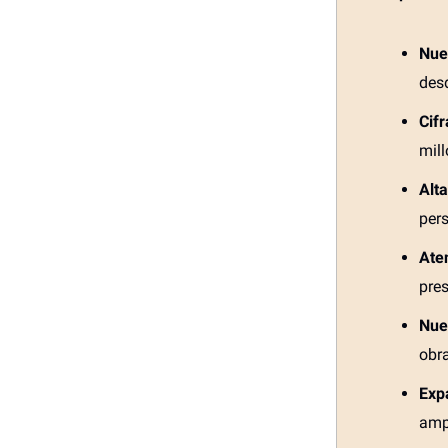
Nue
des
Cif
mill
Alt
pers
Ate
pres
Nue
obr
Exp
ampl