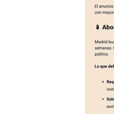
El anuncio
con mayor 
📱 Abon
Madrid bu
semanas. U
público.
Lo que de
Req
ins
Sol
excl