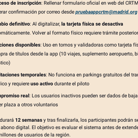
ceso de inscripción
: Rellenar formulario oficial en web del CRT
erar confirmación por correo desde
pruebaappcrtm@madrid.org
bio definitivo
: Al digitalizar,
la tarjeta física se desactiva
máticamente. Volver al formato físico requiere trámite posterio
ciones disponibles
: Uso en tornos y validadoras como tarjeta fís
ra de títulos desde la app (10 viajes, suplemento aeropuerto, bi
stico)
itaciones temporales
: No funciona en parkings gratuitos del tr
ico y requiere
uso activo
durante el piloto
promiso real
: Los usuarios inactivos pueden ser dados de baja
r plaza a otros voluntarios
 durará
12 semanas
y tras finalizarla, los participantes podrán s
abono digital. El objetivo es evaluar el sistema antes de extende
illones de usuarios de la región.