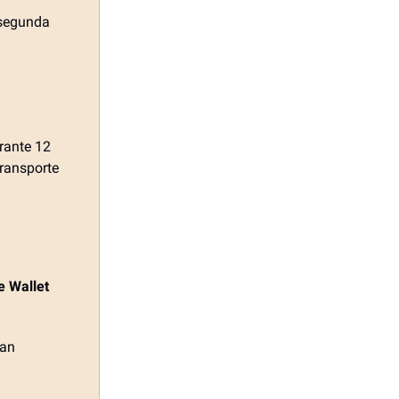
, segunda
urante 12
transporte
e Wallet
an