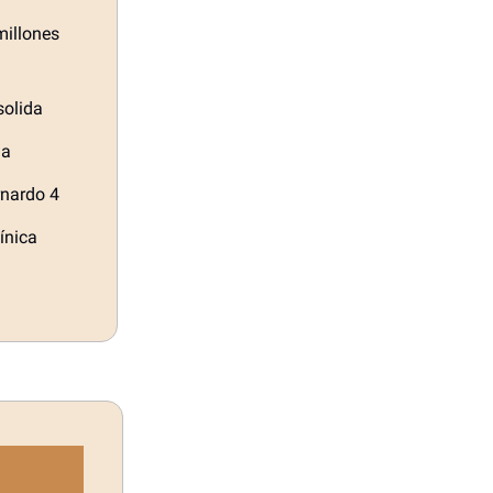
millones
solida
ma
rnardo 4
ínica