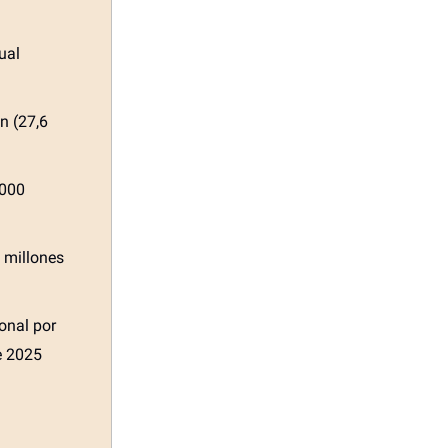
ual
ón (27,6
.000
 millones
onal por
e 2025