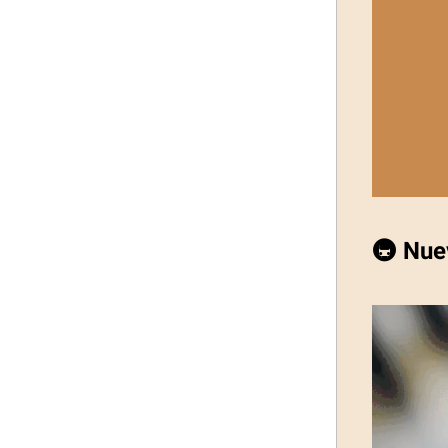
🚇 Nue