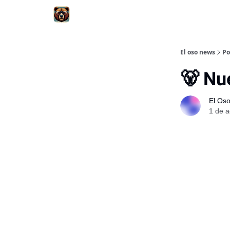
El oso news
Po
🐻 Nu
El Os
1 de a