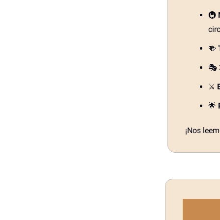
🚇
cir
🍻
🎭
⚔️
🌟
¡Nos leemo