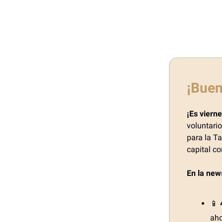
¡Buen
¡Es vierne
voluntari
para la Ta
capital co
En la new
📱
ah