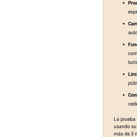
Pro
esp
Cam
auto
Fun
comp
turí
Lim
públ
Com
cede
La prueba
usando su 
más de 3 m