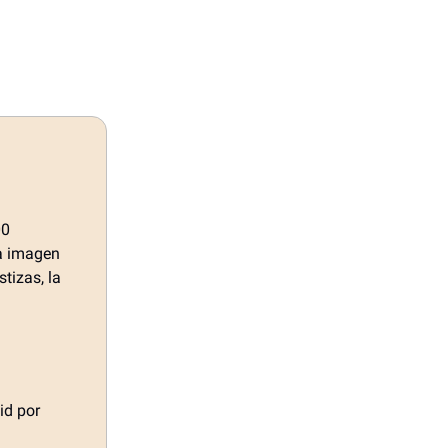
00
va imagen
tizas, la
id por