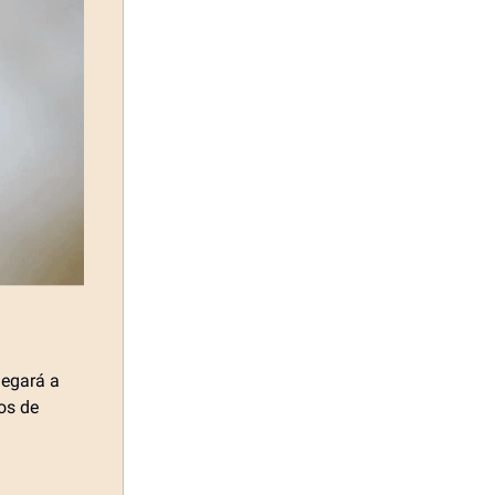
legará a
tos de