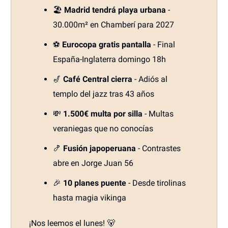
🏖️
Madrid tendrá playa urbana
-
30.000m² en Chamberí para 2027
⚽
Eurocopa gratis pantalla
- Final
España-Inglaterra domingo 18h
🎷
Café Central cierra
- Adiós al
templo del jazz tras 43 años
💸
1.500€ multa por silla
- Multas
veraniegas que no conocías
🍤
Fusión japoperuana
- Contrastes
abre en Jorge Juan 56
🎉
10 planes puente
- Desde tirolinas
hasta magia vikinga
¡Nos leemos el lunes! 🐻