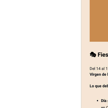
🎭 Fie
Del 14 al 
Virgen de
Lo que de
Día
en 