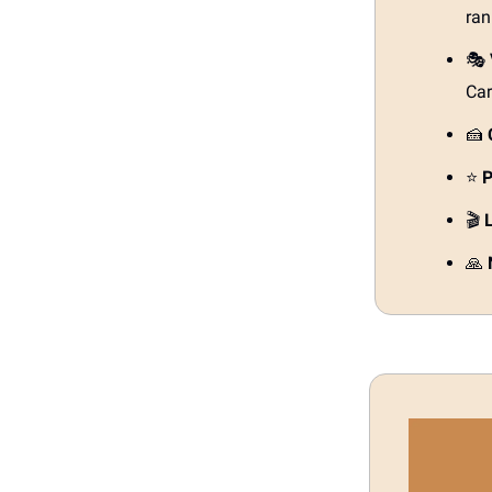
ran
🎭
Ca
🍰
⭐
P
🎬
🙏