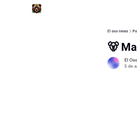
El oso news
Po
🐻 Ma
El Os
5 de a