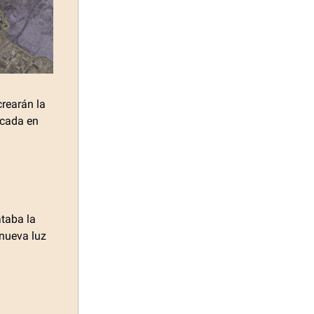
crearán la
icada en
taba la
 nueva luz