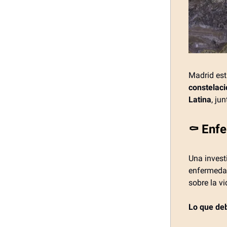
Madrid es
constelaci
Latina
, ju
⚰️ Enf
Una invest
enfermedad
sobre la v
Lo que de