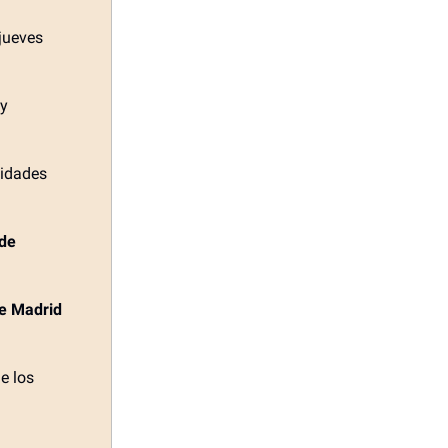
jueves
y
vidades
de
e Madrid
e los