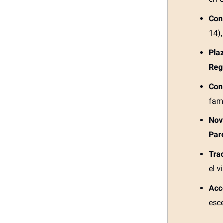
Conc
14)
Plaz
Reg
Con
fami
Nov
Par
Tra
el v
Acc
esce