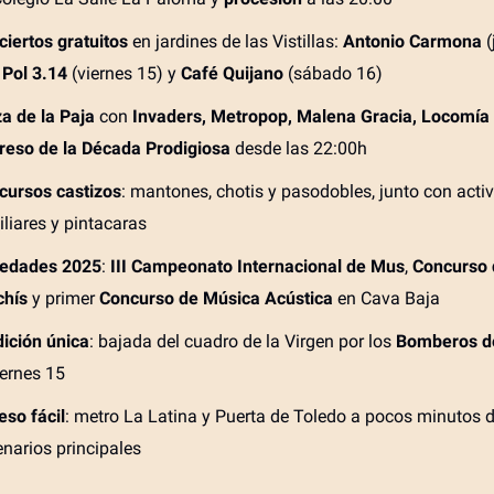
iertos gratuitos
en jardines de las Vistillas:
Antonio Carmona
(
,
Pol 3.14
(viernes 15) y
Café Quijano
(sábado 16)
a de la Paja
con
Invaders, Metropop, Malena Gracia, Locomía
reso de la Década Prodigiosa
desde las 22:00h
cursos castizos
: mantones, chotis y pasodobles, junto con acti
liares y pintacaras
edades 2025
:
III Campeonato Internacional de Mus
,
Concurso 
chís
y primer
Concurso de Música Acústica
en Cava Baja
dición única
: bajada del cuadro de la Virgen por los
Bomberos d
iernes 15
eso fácil
: metro La Latina y Puerta de Toledo a pocos minutos d
narios principales