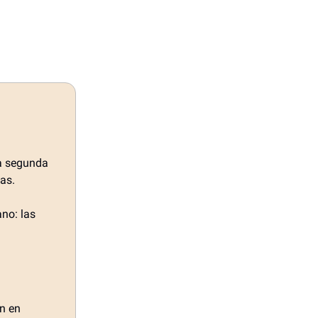
la segunda
as.
ano: las
ín en