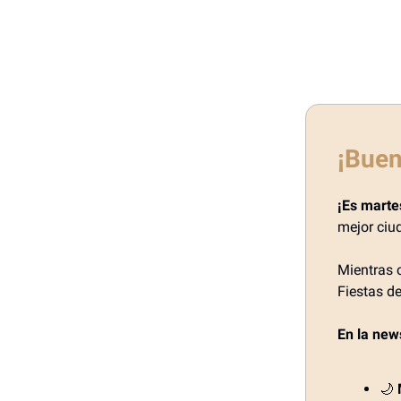
¡Buen
¡Es marte
mejor ciu
Mientras c
Fiestas de
En la new
🌙