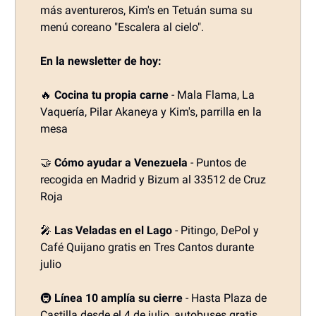
más aventureros, Kim's en Tetuán suma su
menú coreano "Escalera al cielo".
En la newsletter de hoy:
🔥
Cocina tu propia carne
- Mala Flama, La
Vaquería, Pilar Akaneya y Kim's, parrilla en la
mesa
🤝
Cómo ayudar a Venezuela
- Puntos de
recogida en Madrid y Bizum al 33512 de Cruz
Roja
🎤
Las Veladas en el Lago
- Pitingo, DePol y
Café Quijano gratis en Tres Cantos durante
julio
🚇
Línea 10 amplía su cierre
- Hasta Plaza de
Castilla desde el 4 de julio, autobuses gratis