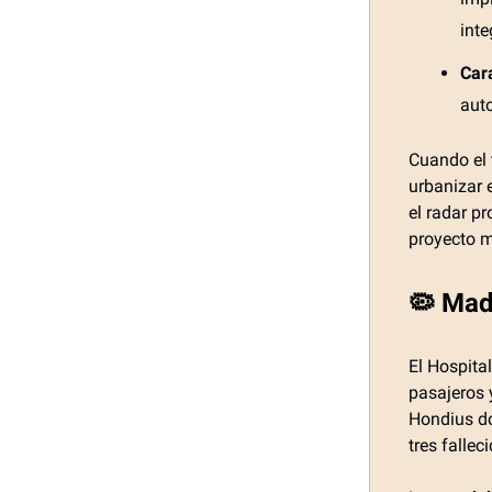
inte
Cara
aut
Cuando el 
urbanizar 
el radar p
proyecto 
🦠 Madr
El Hospita
pasajeros 
Hondius do
tres fallec