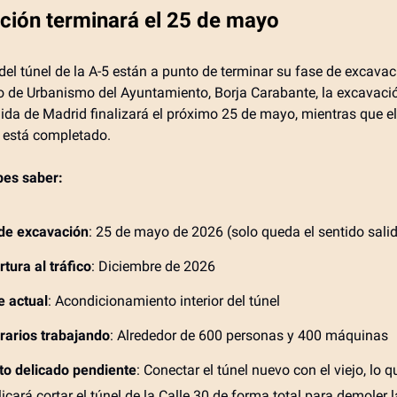
ción terminará el 25 de mayo
del túnel de la A-5 están a punto de terminar su fase de excava
o de Urbanismo del Ayuntamiento, Borja Carabante, la excavaci
lida de Madrid finalizará el próximo 25 de mayo, mientras que el
 está completado.
bes saber:
 de excavación
: 25 de mayo de 2026 (solo queda el sentido sali
tura al tráfico
: Diciembre de 2026
e actual
: Acondicionamiento interior del túnel
rarios trabajando
: Alrededor de 600 personas y 400 máquinas
to delicado pendiente
: Conectar el túnel nuevo con el viejo, lo q
icará cortar el túnel de la Calle 30 de forma total para demoler 