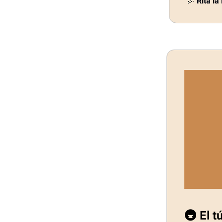
🎉
Rita la
🚇 El t