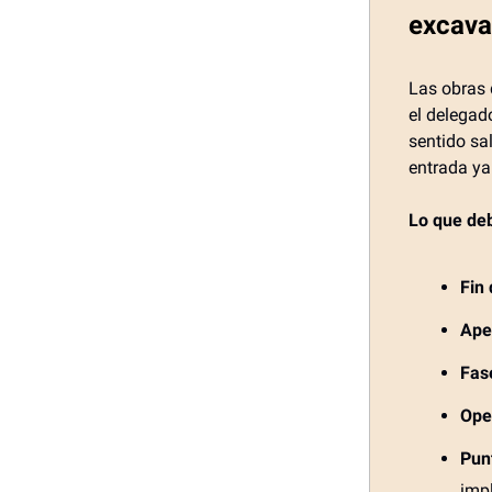
excava
Las obras 
el delegad
sentido sa
entrada ya
Lo que de
Fin
Aper
Fas
Ope
Pun
impl