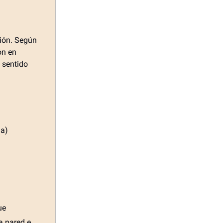
ción. Según
ón en
 sentido
da)
ue
la pared e