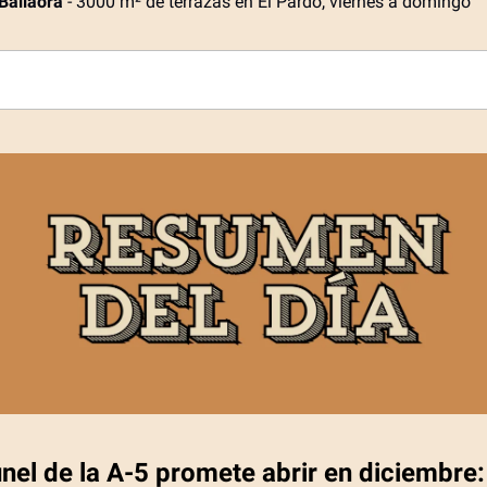
 Bailaora
- 3000 m² de terrazas en El Pardo, viernes a domingo
únel de la A-5 promete abrir en diciembre: