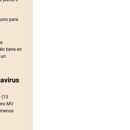
y uno para
ra
én tiene en
 un
tavirus
 (13
cero MV
l menos