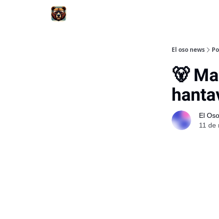
El oso news
Po
🐻 Ma
hanta
El Os
11 de 