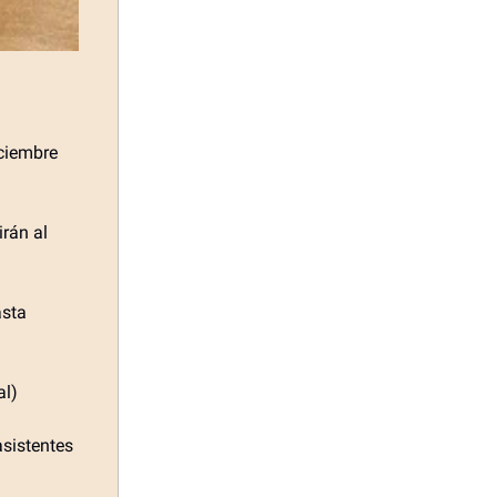
iciembre
irán al
asta
al)
asistentes