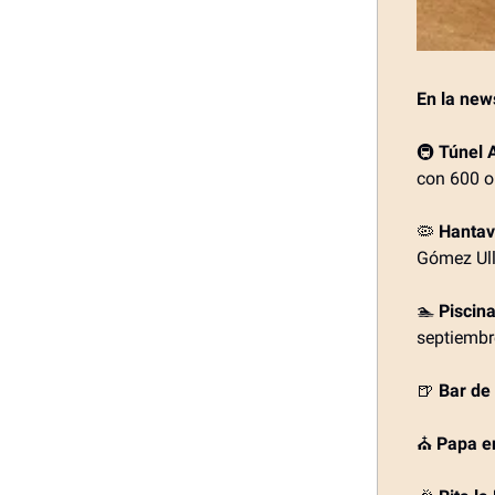
En la new
🚇
Túnel A
con 600 o
🦠
Hantav
Gómez Ul
🏊
Piscina
septiembr
🍺
Bar de
⛪
Papa e