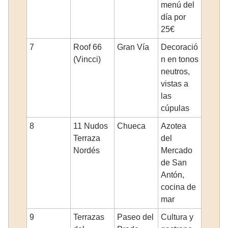
menú del
día por
25€
7
Roof 66
Gran Vía
Decoració
(Vincci)
n en tonos
neutros,
vistas a
las
cúpulas
8
11 Nudos
Chueca
Azotea
Terraza
del
Nordés
Mercado
de San
Antón,
cocina de
mar
9
Terrazas
Paseo del
Cultura y