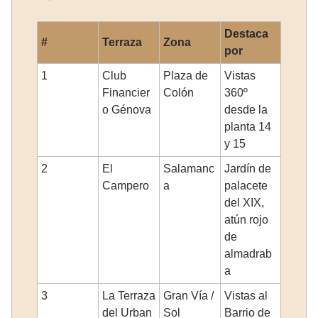
Destaca
#
Terraza
Zona
por
1
Club
Plaza de
Vistas
Financier
Colón
360º
o Génova
desde la
planta 14
y 15
2
El
Salamanc
Jardín de
Campero
a
palacete
del XIX,
atún rojo
de
almadrab
a
3
La Terraza
Gran Vía /
Vistas al
del Urban
Sol
Barrio de