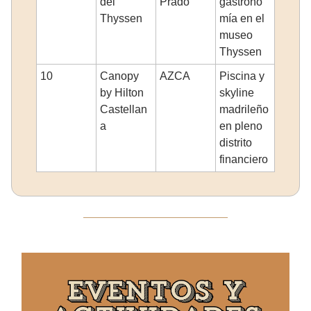
del
Prado
gastrono
Thyssen
mía en el
museo
Thyssen
10
Canopy
AZCA
Piscina y
by Hilton
skyline
Castellan
madrileño
a
en pleno
distrito
financiero