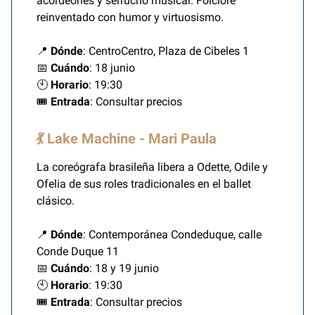
acordeones y serrucho musical. Folclore
reinventado con humor y virtuosismo.
📍
Dónde
: CentroCentro, Plaza de Cibeles 1
📅
Cuándo
: 18 junio
🕙
Horario
: 19:30
🎟️
Entrada
: Consultar precios
💃 Lake Machine - Mari Paula
La coreógrafa brasileña libera a Odette, Odile y
Ofelia de sus roles tradicionales en el ballet
clásico.
📍
Dónde
: Contemporánea Condeduque, calle
Conde Duque 11
📅
Cuándo
: 18 y 19 junio
🕙
Horario
: 19:30
🎟️
Entrada
: Consultar precios