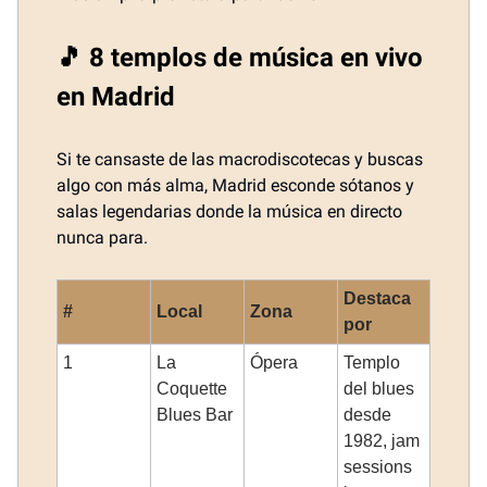
🎵 8 templos de música en vivo
en Madrid
Si te cansaste de las macrodiscotecas y buscas
algo con más alma, Madrid esconde sótanos y
salas legendarias donde la música en directo
nunca para.
Destaca
#
Local
Zona
por
1
La
Ópera
Templo
Coquette
del blues
Blues Bar
desde
1982, jam
sessions