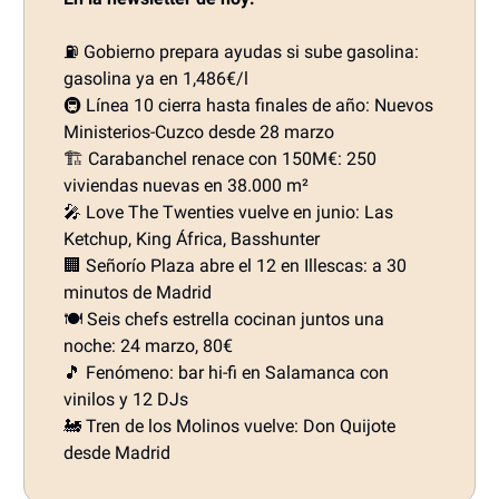
⛽ Gobierno prepara ayudas si sube gasolina:
gasolina ya en 1,486€/l
🚇 Línea 10 cierra hasta finales de año: Nuevos
Ministerios-Cuzco desde 28 marzo
🏗️ Carabanchel renace con 150M€: 250
viviendas nuevas en 38.000 m²
🎤 Love The Twenties vuelve en junio: Las
Ketchup, King África, Basshunter
🏢 Señorío Plaza abre el 12 en Illescas: a 30
minutos de Madrid
🍽️ Seis chefs estrella cocinan juntos una
noche: 24 marzo, 80€
🎵 Fenómeno: bar hi-fi en Salamanca con
vinilos y 12 DJs
🚂 Tren de los Molinos vuelve: Don Quijote
desde Madrid