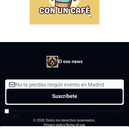
El oso news
I consent to receive newsletters via email.
Terms of use
and
Privacy
policy
.
© 2026 Todos los derechos reservados..
Privacy policy
Terms of use