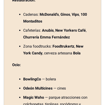
Restauración:
Cadenas:
McDonald's
,
Ginos
,
Vips
,
100
Montaditos
Cafeterías:
Anubis
,
New Yorkers Café
,
Churrería Emma Fernández
Zona foodtrucks:
Foodtrukertz
,
New
York Candy
, cerveza artesana
Bola
Ocio:
BowlingCo
— bolera
Odeón Multicines
— cines
Magic Waho
— parque atracciones con
colchonetas, tirolinas, rocódromo y