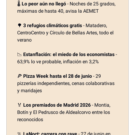
🌡️
Lo peor aún no llegó
- Noches de 25 grados,
máximas de hasta 40, avisa la AEMET
🌳
3 refugios climáticos gratis
- Matadero,
CentroCentro y Círculo de Bellas Artes, todo el
verano
📉
Estanflación: el miedo de los economistas
-
63,9% lo ve probable, inflación en 3,2%
🍕
Pizza Week hasta el 28 de junio
- 29
pizzerías independientes, cenas colaborativas
y maridajes
🏅
Los premiados de Madrid 2026
- Montia,
Botín y El Pedrusco de Aldealcorvo entre los
reconocidos
🏃
LaNoct: carrera con rave
- 27 de junio en