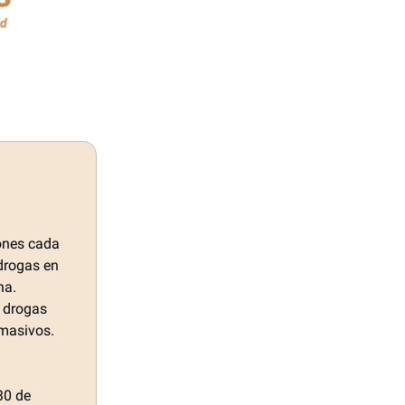
iones cada
drogas en
na.
e drogas
 masivos.
30 de