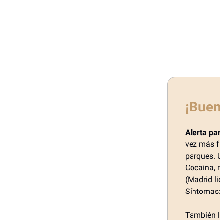
¡Buen
Alerta pa
vez más f
parques. 
Cocaína, 
(Madrid l
Síntomas: 
También l