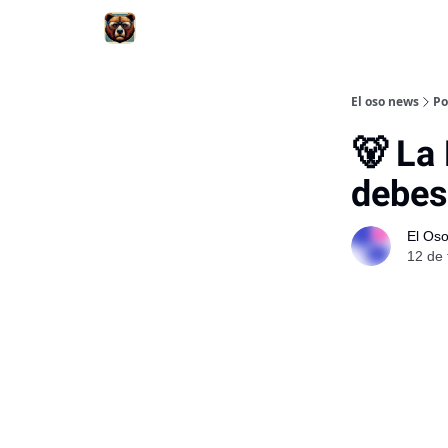
El oso news
Po
🐻 La
debes
El Os
12 de 