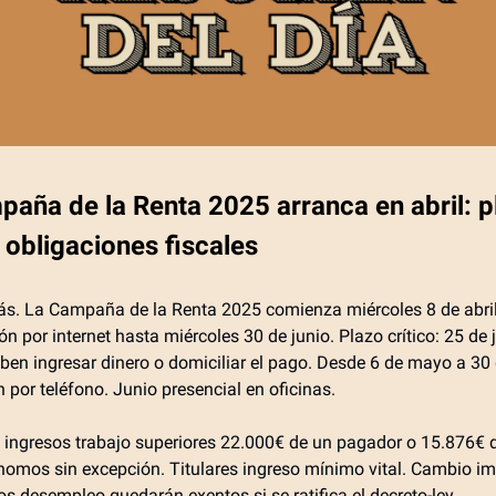
paña de la Renta 2025 arranca en abril: p
 obligaciones fiscales
ás. La Campaña de la Renta 2025 comienza miércoles 8 de abri
n por internet hasta miércoles 30 de junio. Plazo crítico: 25 de 
ben ingresar dinero o domiciliar el pago. Desde 6 de mayo a 30 
 por teléfono. Junio presencial en oficinas.
 ingresos trabajo superiores 22.000€ de un pagador o 15.876€ 
omos sin excepción. Titulares ingreso mínimo vital. Cambio im
os desempleo quedarán exentos si se ratifica el decreto-ley.