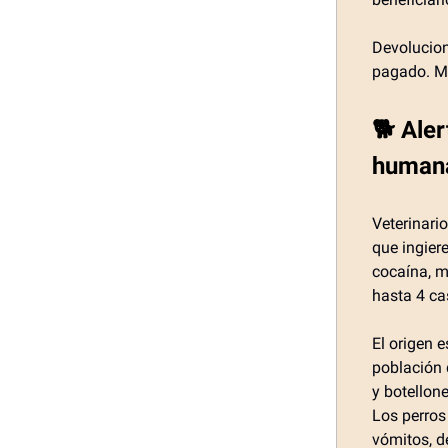
Devolucion
pagado. Me
🐕 Ale
humana
Veterinari
que ingier
cocaína, m
hasta 4 ca
El origen 
población 
y botellon
Los perros
vómitos, de