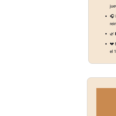
jue
🎧
rei
🌿
💔
el 