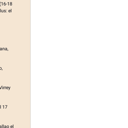
 (16-18
us: el
ana,
o,
Virrey
l 17
llao el