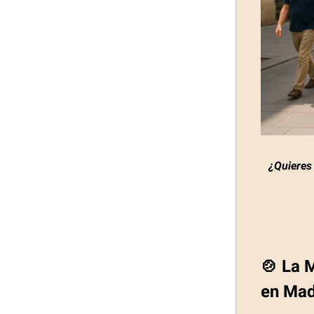
¿Quieres 
🍲 La 
en Mad