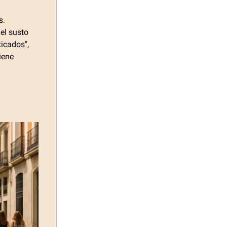
s.
 el susto
icados",
iene