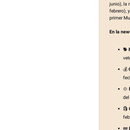
junio), la
febrero), 
primer Mu
En la new
🐕
vet
💰
fec
🍲
del
🗿
feb
💤