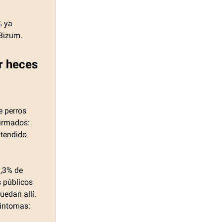
% ya
 Bizum.
r heces
e perros
firmados:
atendido
3,3% de
 públicos
uedan allí.
síntomas: