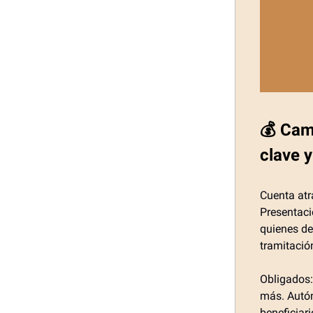
💰 Cam
clave y
Cuenta atr
Presentació
quienes de
tramitación
Obligados:
más. Autón
beneficiari