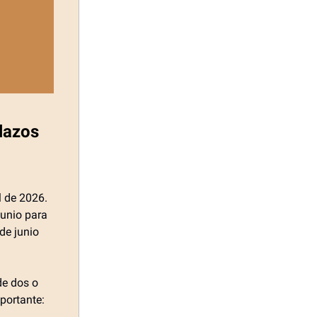
lazos
l de 2026.
junio para
de junio
de dos o
portante: