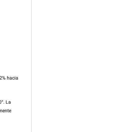
82% hacia
°. La
lmente