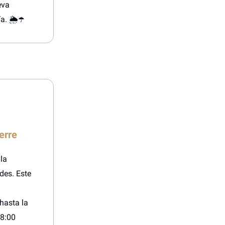
eva
. 🌦️☂️
erre
la
des. Este
hasta la
18:00