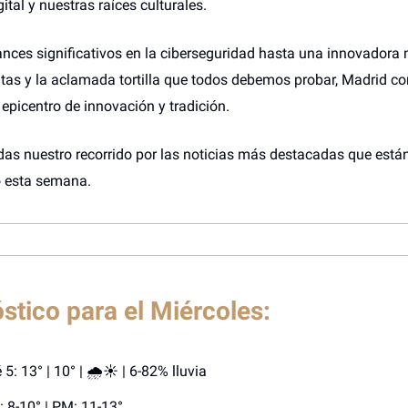
tal y nuestras raíces culturales.
nces significativos en la ciberseguridad hasta una innovadora
tas y la aclamada tortilla que todos debemos probar, Madrid co
 epicentro de innovación y tradición.
rdas nuestro recorrido por las noticias más destacadas que está
 esta semana.
stico para el Miércoles:
 5: 13° | 10° | 🌧️☀️ | 6-82% lluvia
 8-10° | PM: 11-13°