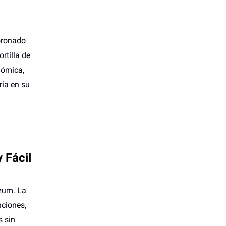
coronado
rtilla de
nómica,
ría en su
 Fácil
izum. La
nciones,
s sin