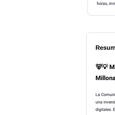
horas, inv
Resum
🐻💡 Ma
Millon
La Comunid
una invers
digitales. 