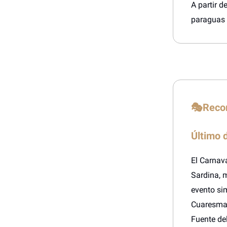
A partir d
paraguas 
🎭Recor
Último d
El Carnava
Sardina, m
evento sim
Cuaresma, 
Fuente de