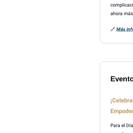
complicaci
ahora más 
🔗
Más inf
Evento
¡Celebra
Empoder
Para el Dí