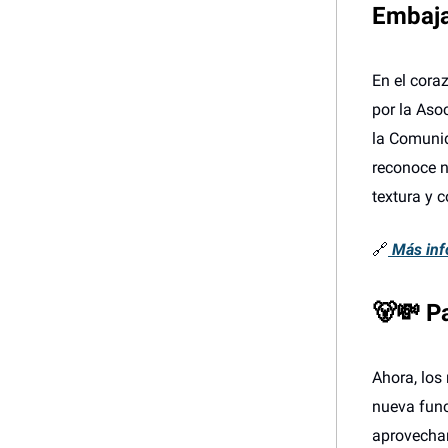
Embaja
En el cora
por la Aso
la Comunid
reconoce n
textura y c
🔗
Más inf
🐻💸 P
Ahora, los
nueva func
aprovechan