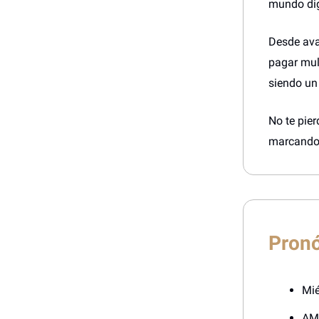
mundo digi
Desde ava
pagar mul
siendo un
No te pie
marcando
Pronó
Mié
AM: