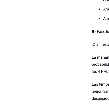
Am
Ata
🌒 Fase l
¡Día inest
La mañana
probabili
las 4 PM.
Las tempe
mejor fran
despejado