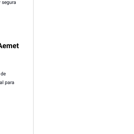
y segura
n Aemet
 de
al para