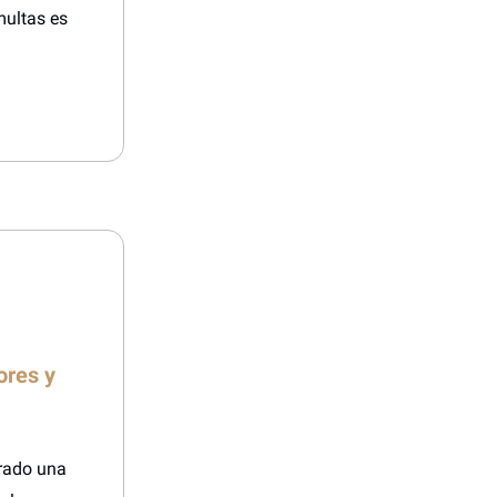
multas es
ores y
arado una