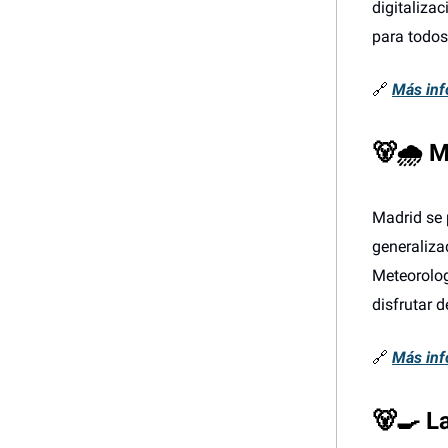
digitaliza
para todos
🔗
Más inf
🐻🌧️ 
Madrid se 
generaliza
Meteorolog
disfrutar 
🔗
Más inf
🐻🍳 La