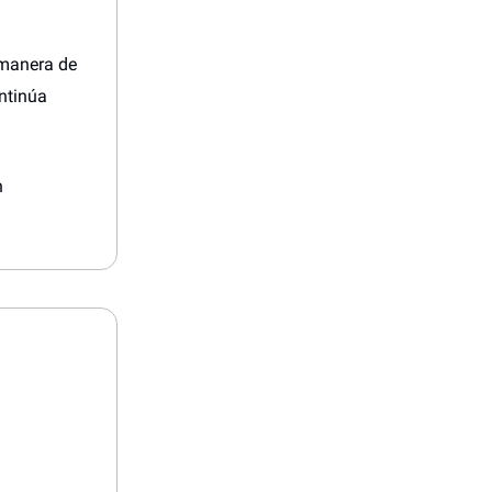
 manera de
ntinúa
n