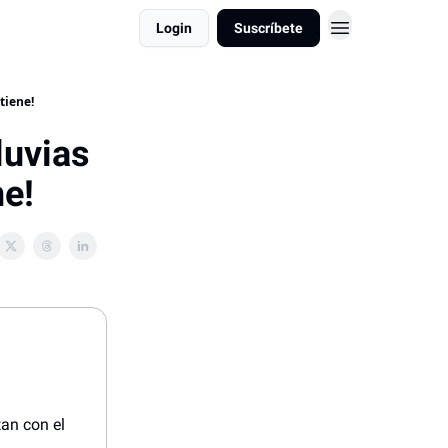
Login
Suscríbete
tiene!
luvias
ne!
tan con el