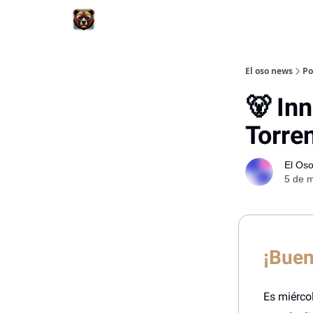
El oso news
Po
🐻 In
Torren
El Os
5 de m
¡Buen
Es miérco