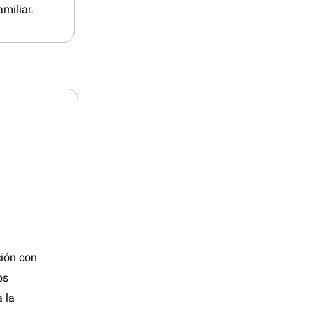
miliar.
ción con
os
a la