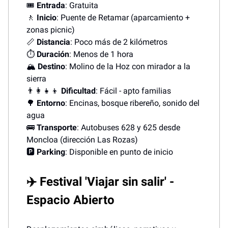
🎟️
Entrada
: Gratuita
🚶
Inicio
: Puente de Retamar (aparcamiento +
zonas picnic)
📏
Distancia
: Poco más de 2 kilómetros
⏱️
Duración
: Menos de 1 hora
🏔️
Destino
: Molino de la Hoz con mirador a la
sierra
👨‍👩‍👧‍👦
Dificultad
: Fácil - apto familias
🌳
Entorno
: Encinas, bosque ribereño, sonido del
agua
🚌
Transporte
: Autobuses 628 y 625 desde
Moncloa (dirección Las Rozas)
🅿️
Parking
: Disponible en punto de inicio
✈️ Festival 'Viajar sin salir' -
Espacio Abierto