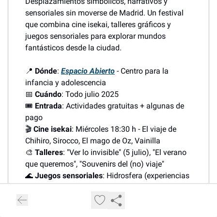
Desplazamientos simbólicos, narrativos y
sensoriales sin moverse de Madrid. Un festival
que combina cine isekai, talleres gráficos y
juegos sensoriales para explorar mundos
fantásticos desde la ciudad.
📍
Dónde
:
Espacio Abierto
- Centro para la
infancia y adolescencia
📅
Cuándo
: Todo julio 2025
🎟️
Entrada
: Actividades gratuitas + algunas de
pago
🎬
Cine isekai
: Miércoles 18:30 h - El viaje de
Chihiro, Sirocco, El mago de Oz, Vainilla
🎨
Talleres
: "Ver lo invisible" (5 julio), "El verano
que queremos", "Souvenirs del (no) viaje"
🌊
Juegos sensoriales
: Hidrosfera (experiencias
acuáticas) + Equipajes (imaginar destinos)
🗺️
Deriva
: "Viajes a ninguna parte" en el jardín
(miércoles-domingo 18:30-20:30)