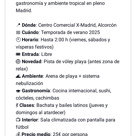
gastronomía y ambiente tropical en pleno
Madrid.
📍
Dónde
: Centro Comercial X-Madrid, Alcorcón
📅
Cuándo
: Temporada de verano 2025
🕙
Horario
: Hasta 2:00 h (viernes, sábados y
vísperas festivos)
🎟️
Entrada
: Libre
🏐
Novedad
: Pista de vóley playa (antes zona de
relax)
🌊
Ambiente
: Arena de playa + sistema
nebulización
🍣
Gastronomía
: Cocina internacional, sushi,
cócteles, cachimbas
💃
Clases
: Bachata y bailes latinos (jueves y
domingos al atardecer)
📺
Interior
: Sala climatizada con pantalla para
fútbol
💰
Precio medio
: 25€ por persona