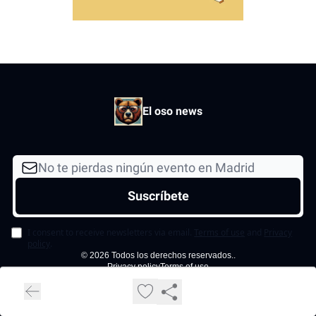
El oso news
I consent to receive newsletters via email.
Terms of use
and
Privacy
policy
.
© 2026 Todos los derechos reservados..
Privacy policy
Terms of use
Powered by beehiiv