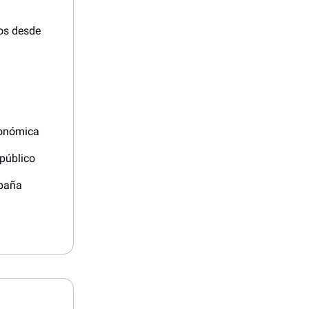
nos desde
tronómica
 público
spaña