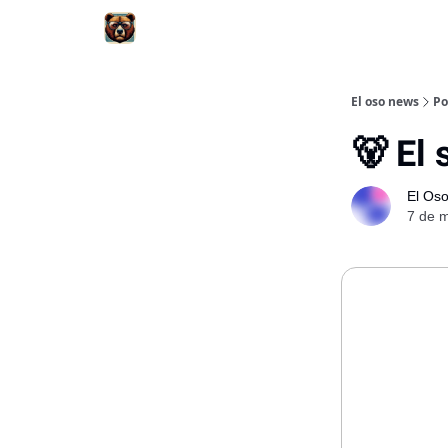
El oso news
Po
🐻 El
El Os
7 de m