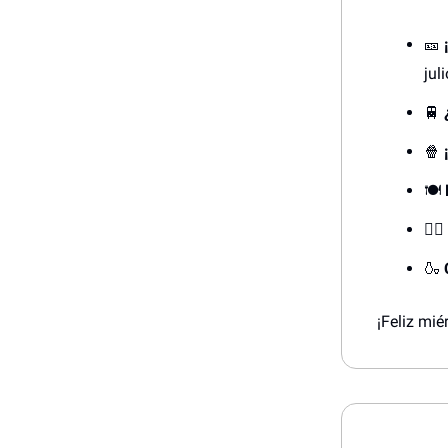
🎫
juli
🚆
🍿
🍽️
🚶‍♂️
🍶
¡Feliz mié