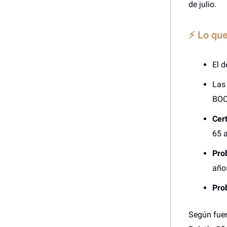
de julio.
⚡ Lo qu
El d
Las 
BO
Cer
65 
Pro
año
Pro
Según fuen