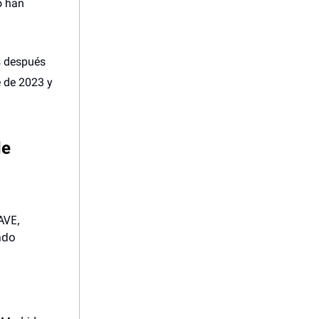
o han
as después
e de 2023 y
de
AVE,
ndo