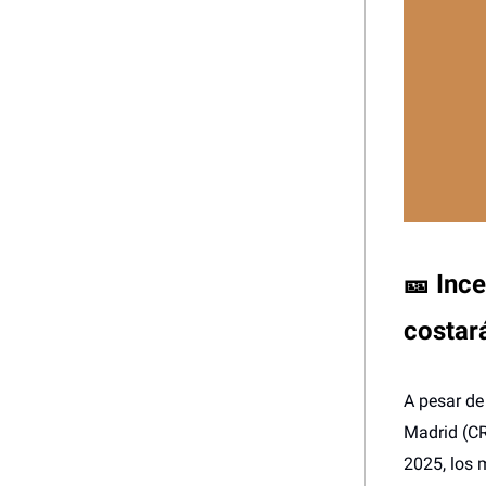
🎫 Inc
costará
A pesar de
Madrid (CR
2025, los 