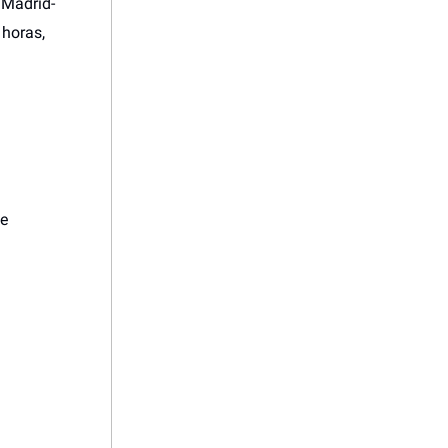
 Madrid-
 horas,
.
fe