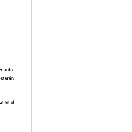
regunta
ostarán
e en el