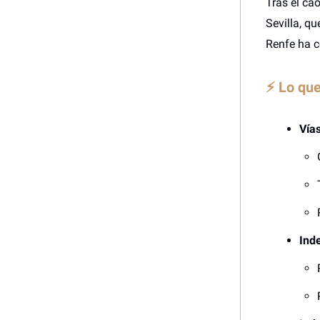
Tras el cao
Sevilla, q
Renfe ha c
⚡ Lo que
Vía
Ind