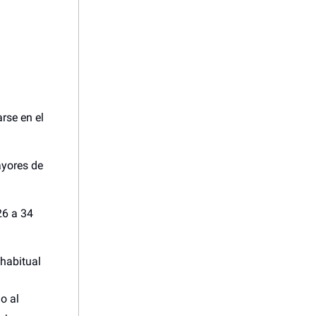
rse en el
ayores de
26 a 34
 habitual
o al