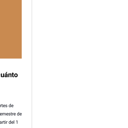
cuánto
rtes de
semestre de
tir del 1