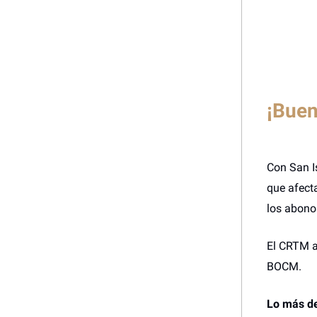
¡Buen
Con San I
que afect
los abonos
El CRTM a
BOCM.
Lo más de