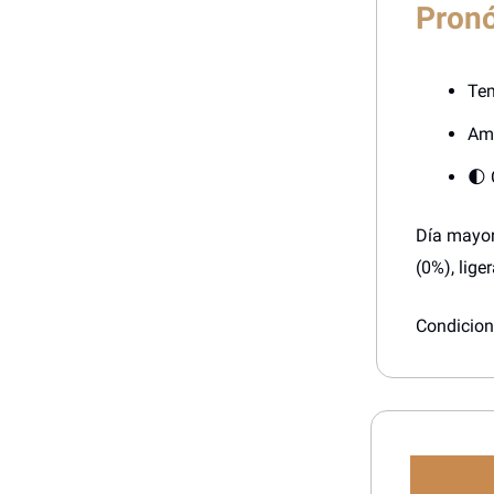
Pronó
Tem
Ama
🌓 
Día mayor
(0%), lige
Condicione