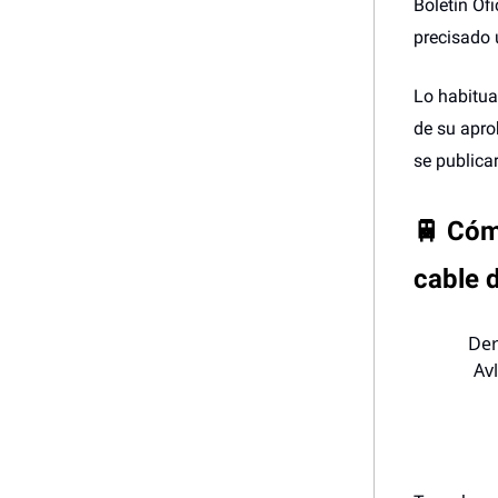
Boletín Of
precisado 
Lo habitua
de su apro
se publica
🚆 Cómo
cable 
Der
Av