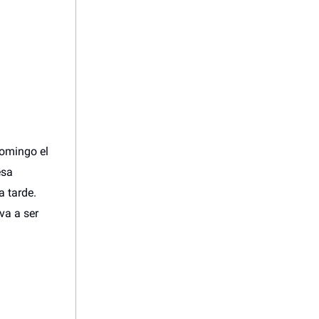
domingo el
esa
a tarde.
va a ser