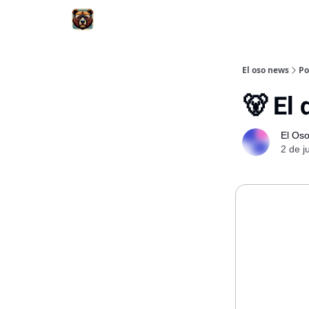
El oso news
Po
🐻 El 
El Os
2 de j