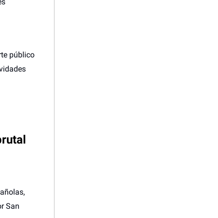
es
te público
ividades
brutal
pañolas,
or San