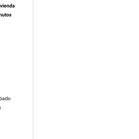
ivienda
inutos
ábado
s