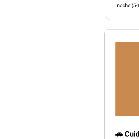
noche (5-
🚗 Cui