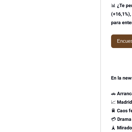
📊
¿Te per
(+16,1%)
para enten
Encues
En la new
🚗
Arranc
📈
Madrid
🚆
Caos fe
💳
Drama 
🗼
Mirado