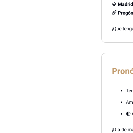
💎
Madrid
🌈
Pregón
¡Que teng
Pronó
Tem
Ama
🌓 
¡Día de m