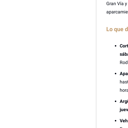
Gran Vía y
aparcamien
Lo que 
Cort
sába
Rod
Apa
has
hora
Argü
jue
Veh