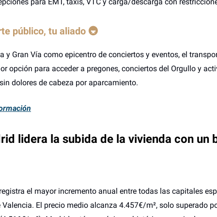
epciones para EMT, taxis, VTC y carga/descarga con restriccion
te público, tu aliado 🚇
 y Gran Vía como epicentro de conciertos y eventos, el transpor
jor opción para acceder a pregones, conciertos del Orgullo y act
in dolores de cabeza por aparcamiento.
ormación
id lidera la subida de la vivienda con un 
 registra el mayor incremento anual entre todas las capitales es
 Valencia. El precio medio alcanza 4.457€/m², solo superado p