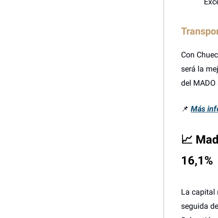
Exc
Transpor
Con Chueca
será la me
del MADO s
📌
Más inf
📈 Madr
16,1%
La capital
seguida de