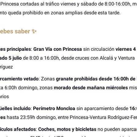
 Princesa cortadas al tráfico viernes y sábado de 8:00-16:00h, m
to queda prohibido en zonas amplias desde esta tarde.
debes saber ✨
es principales
:
Gran Vía con Princesa
sin circulación
viernes 4
do 5 julio
de 8:00 a 16:00h, desde cruces con Alcalá y Ventura
ríguez
rcamiento vetado
: Zonas
granate prohibidas desde 16:00h de
ta 6:00h domingo, zonas
morado desde mañana miércoles
mi
rios
elles incluido
:
Perímetro Moncloa
sin aparcamiento desde
16:
ves
hasta 23:59h domingo, entre Princesa-Ventura Rodríguez-Fe
ículos afectados
:
Coches, motos y bicicletas
no pueden aparcar