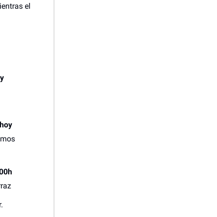
ientras el
 y
 hoy
smos
00h
rraz
.