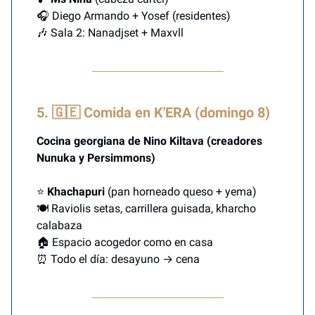
🎧 Diego Armando + Yosef (residentes)
🎶 Sala 2: Nanadjset + Maxvll
5. 🇬🇪 Comida en K'ERA (domingo 8)
Cocina georgiana de Nino Kiltava (creadores
Nunuka y Persimmons)
⭐
Khachapuri
(pan horneado queso + yema)
🍽️ Raviolis setas, carrillera guisada, kharcho
calabaza
🏠 Espacio acogedor como en casa
⏰ Todo el día: desayuno → cena