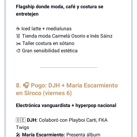
Flagship donde moda, café y costura se
entretejen
☕ Iced latte + medialunas
👗 Tienda moda Carmelá Osorio e Inés Sáinz
✂️ Taller costura en sótano
🎨 Gran sensibilidad estética
8. 🎧 Pogo: DJH + María Escarmiento
en Siroco (viernes 6)
Electrónica vanguardista + hyperpop nacional
🇩🇪
DJH:
Colaboró con Playboi Carti, FKA
Twigs
🎤
María Escarmiento:
Presenta álbum