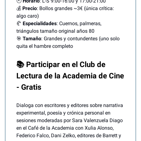
🕙
Horario
: L-S 9:00-16:00 y 17:00-21:00
💰
Precio
: Bollos grandes ~3€ (única crítica:
algo caro)
🥐
Especialidades
: Cuernos, palmeras,
triángulos tamaño original años 80
🎯
Tamaño
: Grandes y contundentes (uno solo
quita el hambre completo
📚 Participar en el Club de
Lectura de la Academia de Cine
- Gratis
Dialoga con escritores y editores sobre narrativa
experimental, poesía y crónica personal en
sesiones moderadas por Sara Valenzuela Diago
en el Café de la Academia con Xulia Alonso,
Federico Falco, Dani Zelko, editores de Barrett y