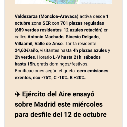
Valdezarza (Moncloa-Aravaca)
activa desde
1
octubre
zona
SER
con
701 plazas reguladas
(
689 verdes residentes
,
12 azules rotación
) en
calles
Antonio Machado, Sinesio Delgado,
Villaamil, Valle de Anso
. Tarifa residente
24,60€/año
, visitantes hasta
4h plazas azules
y
2h verdes
. Horario
L-V hasta 21h
,
sábados
hasta 15h
, gratis domingos/festivos.
Bonificaciones según etiqueta:
cero emisiones
exentos
,
eco -75%
,
C -10%
,
B +20%
.
✈️ Ejército del Aire ensayó
sobre Madrid este miércoles
para desfile del 12 de octubre