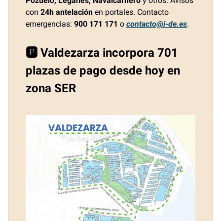
Pozuelo, Leganés, Navalcarnero
y otros. Avisos
con
24h antelación
en portales. Contacto
emergencias:
900 171 171
o
contacto@i-de.es
.
🅿️ Valdezarza incorpora 701
plazas de pago desde hoy en
zona SER