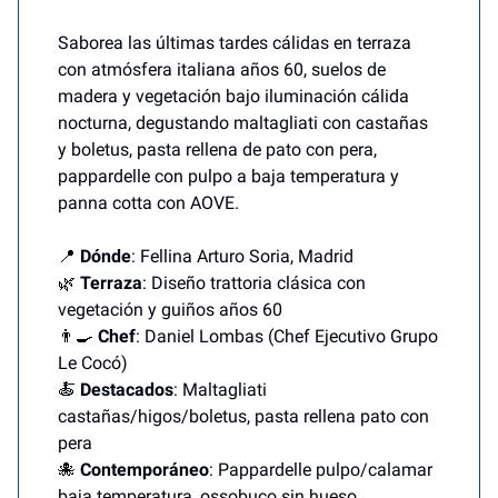
Saborea las últimas tardes cálidas en terraza
con atmósfera italiana años 60, suelos de
madera y vegetación bajo iluminación cálida
nocturna, degustando maltagliati con castañas
y boletus, pasta rellena de pato con pera,
pappardelle con pulpo a baja temperatura y
panna cotta con AOVE.
📍
Dónde
: Fellina Arturo Soria, Madrid
🌿
Terraza
: Diseño trattoria clásica con
vegetación y guiños años 60
👨‍🍳
Chef
: Daniel Lombas (Chef Ejecutivo Grupo
Le Cocó)
🍝
Destacados
: Maltagliati
castañas/higos/boletus, pasta rellena pato con
pera
🐙
Contemporáneo
: Pappardelle pulpo/calamar
baja temperatura, ossobuco sin hueso