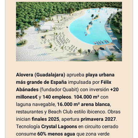
Alovera (Guadalajara)
aprueba
playa urbana
más grande de España
impulsada por
Félix
Abánades
(fundador Quabit) con inversión
+20
millones€
y
140 empleos
.
104.000 m²
con
laguna navegable,
16.000 m² arena blanca
,
restaurantes y Beach Club estilo ibicenco. Obras
inician
finales 2025
, apertura
primavera 2027
.
Tecnología
Crystal Lagoons
en circuito cerrado
consume
60% menos agua
que zona verde