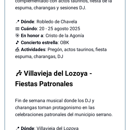
complementado con actos taurinos, fiesta de la
espuma, charangas y sesiones DJ.
📍
Dónde
: Robledo de Chavela
📅
Cuándo
: 20 - 25 agosto 2025
🎯
En honor a
: Cristo de la Agonía
🎵
Concierto estrella
: OBK
🎪
Actividades
: Pregón, actos taurinos, fiesta
espuma, charangas, DJ
🎶 Villavieja del Lozoya -
Fiestas Patronales
Fin de semana musical donde los DJ y
charangas toman protagonismo en las
celebraciones patronales del municipio serrano.
📍
Dónde
: Villavieja del Lozoya